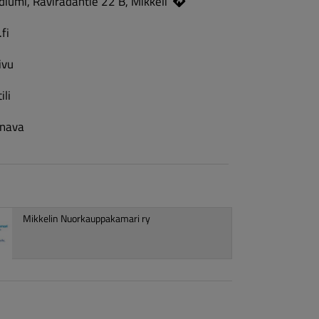
iumi, Raviradantie 22 B, Mikkeli
fi
ivu
ili
nava
Mikkelin Nuorkauppakamari ry