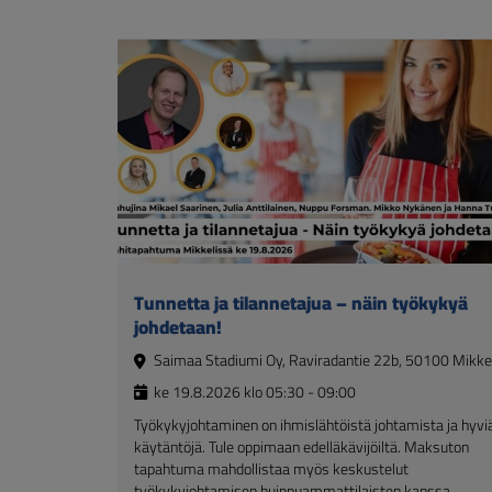
Tunnetta ja tilannetajua – näin työkykyä
johdetaan!
Saimaa Stadiumi Oy, Raviradantie 22b, 50100 Mikkel
ke 19.8.2026 klo 05:30 - 09:00
Työkykyjohtaminen on ihmislähtöistä johtamista ja hyvi
käytäntöjä. Tule oppimaan edelläkävijöiltä. Maksuton
tapahtuma mahdollistaa myös keskustelut
työkykyjohtamisen huippuammattilaisten kanssa.