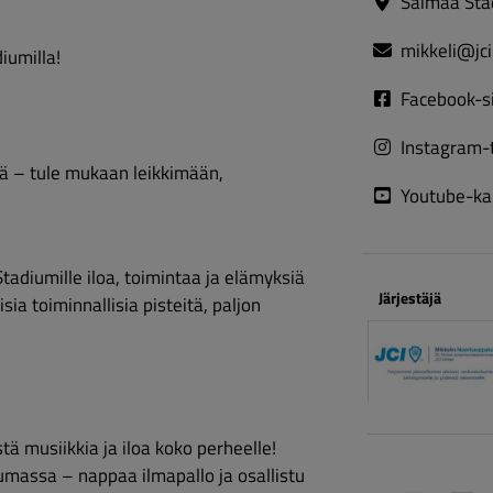
Saimaa Stad
mikkeli@jci.
iumilla!
Facebook-s
Instagram-t
ä – tule mukaan leikkimään, 
Youtube-ka
diumille iloa, toimintaa ja elämyksiä 
Järjestäjä
sia toiminnallisia pisteitä, paljon 
tä musiikkia ja iloa koko perheelle!
massa – nappaa ilmapallo ja osallistu 