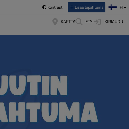
Valitse kieli:
Kontrasti
Lisää tapahtuma
FI
KARTTA
ETSI
KIRJAUDU