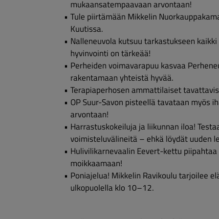
mukaansatempaavaan arvontaan!
Tule piirtämään Mikkelin Nuorkauppakamari
Kuutissa.
Nalleneuvola kutsuu tarkastukseen kaikki
hyvinvointi on tärkeää!
Perheiden voimavarapuu kasvaa Perheneuv
rakentamaan yhteistä hyvää.
Terapiaperhosen ammattilaiset tavattavis
OP Suur-Savon pisteellä tavataan myös iha
arvontaan!
Harrastuskokeiluja ja liikunnan iloa! Testaa
voimisteluvälineitä – ehkä löydät uuden 
Hulivilikarnevaalin Eevert-kettu piipahtaa
moikkaamaan!
Poniajelua! Mikkelin Ravikoulu tarjoilee 
ulkopuolella klo 10–12.