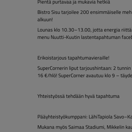
Pientä purtavaa ja mukavia hetkiä
Bistro Sisu tarjoilee 200 ensimmäiselle meh
alkuun!
Lounas klo 10.30–13.00, jotta energia riittää 
menu Nuutti-Kuutin lastentapahtuman face
Erikoistarjous tapahtumavieraille!
SuperCornerin liput tarjoushintaan: 2 tunnin
16 €/hlö! SuperCorner avautuu klo 9 – täyde
Yhteistyössä tehdään hyvä tapahtuma
Pääyhteistyökumppani: LähiTapiola Savo–Ka
Mukana myös Saimaa Stadiumi, Mikkelin kaup