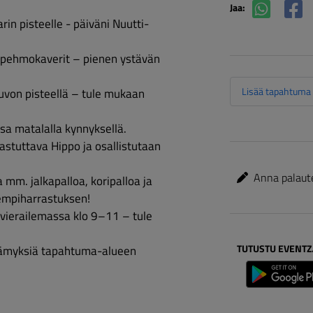
Jaa:
n pisteelle - päiväni Nuutti-
 pehmokaverit – pienen ystävän 
Lisää tapahtuma k
on pisteellä – tule mukaan 
sa matalalla kynnyksellä.
stuttava Hippo ja osallistutaan 
Anna palautet
 mm. jalkapalloa, koripalloa ja 
lempiharrastuksen!
 vierailemassa klo 9–11 – tule 
TUTUSTU EVENTZ
elämyksiä tapahtuma-alueen 