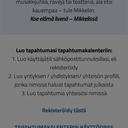
musiikkijuhlia, raveja tai teatteria, älä etsi
kauempaa – tule Mikkeliin.
Koe elämä livenä – Mikkelissä
Luo tapahtumasi tapahtumakalenteriin:
1. Luo käyttäjätili sähköpostitunnuksillasi, eli
rekisteröidy
2. Luo yrityksen / yhdistyksen/ yhteisön profiili,
jonka nimissä haluat tapahtumat julkaista
3. Luo tapahtumia yhteisösi nimissä
Rekisteröidy tästä
TAPAHTUMAKALENTERIN KÄYTTÖOPAS