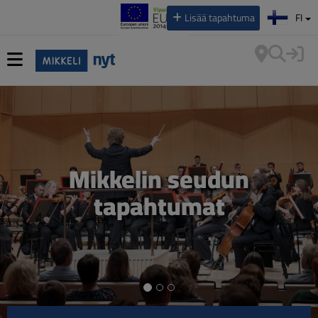
Valitse kieli:
Lisää tapahtuma
FI
Mikkelin seudun
tapahtumat