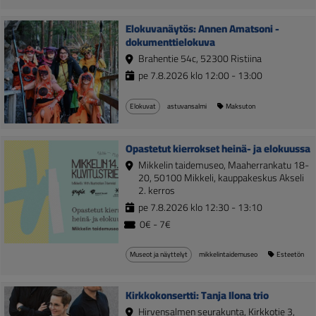
Elokuvanäytös: Annen Amatsoni -
dokumenttielokuva
Brahentie 54c, 52300 Ristiina
pe 7.8.2026 klo 12:00 - 13:00
Elokuvat
astuvansalmi
Maksuton
Opastetut kierrokset heinä- ja elokuussa
Mikkelin taidemuseo, Maaherrankatu 18-
20, 50100 Mikkeli, kauppakeskus Akseli
2. kerros
pe 7.8.2026 klo 12:30 - 13:10
0€ - 7€
Museot ja näyttelyt
mikkelintaidemuseo
Esteetön
Kirkkokonsertti: Tanja Ilona trio
Hirvensalmen seurakunta, Kirkkotie 3,