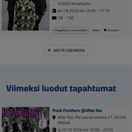
52550 Hirvensalmi
pe 7.8.2026 klo 16:00 - 17:15
0€ - 15€
Hengelliset ja uskonnolliset
kirkko
Esteetön
NÄYTÄ ENEMMÄN
Viimeksi luodut tapahtumat
Punk Panthers @After Bar
After Bar, Porrassalmenkatu 21, 50100
Mikkeli
la 10.10.2026 klo 19:00 - 20:59